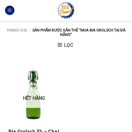
Bỏ
qua
nội
dung
TRANG CHỦ
/
SẢN PHẨM ĐƯỢC GẮN THẺ “MUA BIA GROLSCH TẠI ĐÀ
NẴNG”
LỌC
HẾT HÀNG
Bia Grolsch 5% – Chai