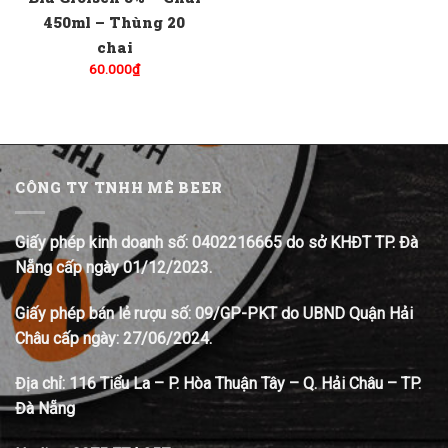
450ml – Thùng 20
chai
60.000
₫
CÔNG TY TNHH MÊ BEER
Giấy phép kinh doanh số: 0402216665 do sở KHĐT TP. Đà
Nẵng cấp ngày 01/12/2023.
Giấy phép bán lẻ rượu số: 09/GP-PKT do UBND Quận Hải
Châu cấp ngày: 27/06/2024.
Địa chỉ:
116 Tiểu La – P. Hòa Thuận Tây – Q. Hải Châu – TP.
Đà Nẵng