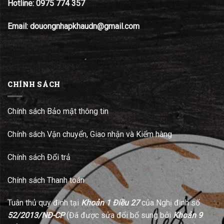
Hotline:
0975 774 357
Email: douongnhapkhaudn@gmail.com
CHÍNH SÁCH
Chính sách Bảo mật thông tin
Chính sách Vận chuyển, Giao nhận và Kiểm hàng
Chính sách Đổi trả
Chính sách Thanh toán
Tuân thủ quy định tại
Khoản 1 Điều 27
của Nghị định số
52/2013/NĐ-CP
(Đã được sửa đổi bổ sung bởi
Khoản 9