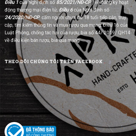
Điều 1
của Nghị định số
85/2021/NĐ-CP
) về đăng ký hoạt
động thương mại điện tử;
Điều 6
của Nghị định số
24/2020/NĐ-CP
cấm người chưa đủ 18 tuổi tiếp cận, truy
cập, tìm kiếm thông tin và mua rượu qua mạng; Điều 16 của
Luật Phòng, chống tác hại của rượu, bia số 44/ 2019/ QH14
về điều kiện bán rượu, bia qua mạng.
THEO DÕI CHÚNG TÔI TRÊN FACEBOOK