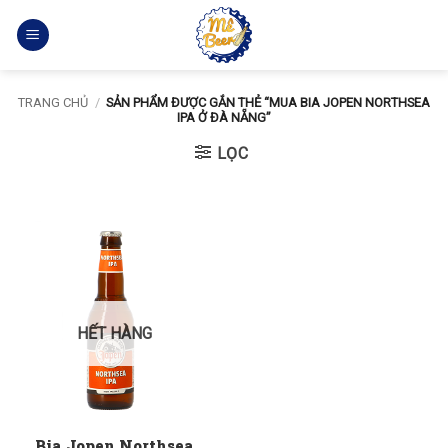
Bỏ
qua
nội
dung
TRANG CHỦ
/
SẢN PHẨM ĐƯỢC GẮN THẺ “MUA BIA JOPEN NORTHSEA
IPA Ở ĐÀ NẴNG”
LỌC
HẾT HÀNG
Bia Jopen Northsea