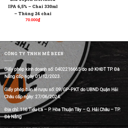
IPA 6,5% – Chai 330ml
– Thùng 24 chai
70.000
₫
CÔNG TY TNHH MÊ BEER
Giấy phép kinh doanh số: 0402216665 do sở KHĐT TP. Đà
Nẵng cấp ngày 01/12/2023.
Giấy phép bán lẻ rượu số: 09/GP-PKT do UBND Quận Hải
Châu cấp ngày: 27/06/2024.
Địa chỉ:
116 Tiểu La – P. Hòa Thuận Tây – Q. Hải Châu – TP.
Đà Nẵng