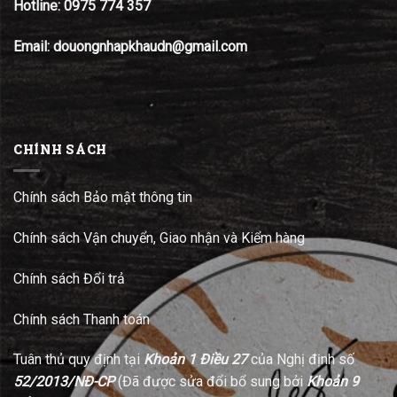
Hotline:
0975 774 357
Email: douongnhapkhaudn@gmail.com
CHÍNH SÁCH
Chính sách Bảo mật thông tin
Chính sách Vận chuyển, Giao nhận và Kiểm hàng
Chính sách Đổi trả
Chính sách Thanh toán
Tuân thủ quy định tại
Khoản 1 Điều 27
của Nghị định số
52/2013/NĐ-CP
(Đã được sửa đổi bổ sung bởi
Khoản 9