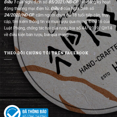
Điều 1
của Nghị định số
85/2021/NĐ-CP
) về đăng ký hoạt
động thương mại điện tử;
Điều 6
của Nghị định số
24/2020/NĐ-CP
cấm người chưa đủ 18 tuổi tiếp cận, truy
cập, tìm kiếm thông tin và mua rượu qua mạng; Điều 16 của
Luật Phòng, chống tác hại của rượu, bia số 44/ 2019/ QH14
về điều kiện bán rượu, bia qua mạng.
THEO DÕI CHÚNG TÔI TRÊN FACEBOOK