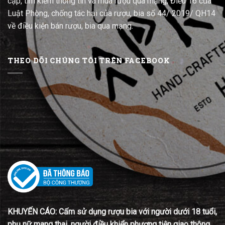
cập, tìm kiếm thông tin và mua rượu qua mạng; Điều 16 của
Luật Phòng, chống tác hại của rượu, bia số 44/ 2019/ QH14
về điều kiện bán rượu, bia qua mạng.
THEO DÕI CHÚNG TÔI TRÊN FACEBOOK
KHUYẾN CÁO: Cấm sử dụng rượu bia với người dưới 18 tuổi,
phụ nữ mang thai, người điều khiển phương tiện giao thông.