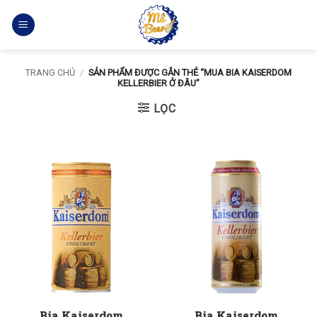
Bỏ
qua
nội
dung
TRANG CHỦ
/
SẢN PHẨM ĐƯỢC GẮN THẺ “MUA BIA KAISERDOM
KELLERBIER Ở ĐÂU”
LỌC
Bia Kaiserdom
Bia Kaiserdom