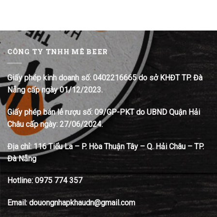
CÔNG TY TNHH MÊ BEER
Giấy phép kinh doanh số: 0402216665 do sở KHĐT TP. Đà
Nẵng cấp ngày 01/12/2023.
Giấy phép bán lẻ rượu số: 09/GP-PKT do UBND Quận Hải
Châu cấp ngày: 27/06/2024.
Địa chỉ:
116 Tiểu La – P. Hòa Thuận Tây – Q. Hải Châu – TP.
Đà Nẵng
Hotline:
0975 774 357
Email: douongnhapkhaudn@gmail.com