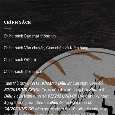
CHÍNH SÁCH
Chính sách Bảo mật thông tin
Chính sách Vận chuyển, Giao nhận và Kiểm hàng
Chính sách Đổi trả
Chính sách Thanh toán
Tuân thủ quy định tại
Khoản 1 Điều 27
của Nghị định số
52/2013/NĐ-CP
(Đã được sửa đổi bổ sung bởi
Khoản 9
Điều 1
của Nghị định số
85/2021/NĐ-CP
) về đăng ký hoạt
động thương mại điện tử;
Điều 6
của Nghị định số
24/2020/NĐ-CP
cấm người chưa đủ 18 tuổi tiếp cận, truy