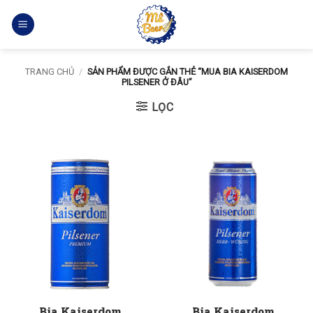
Bỏ
qua
nội
dung
TRANG CHỦ
/
SẢN PHẨM ĐƯỢC GẮN THẺ “MUA BIA KAISERDOM
PILSENER Ở ĐÂU”
LỌC
Bia Kaiserdom
Bia Kaiserdom