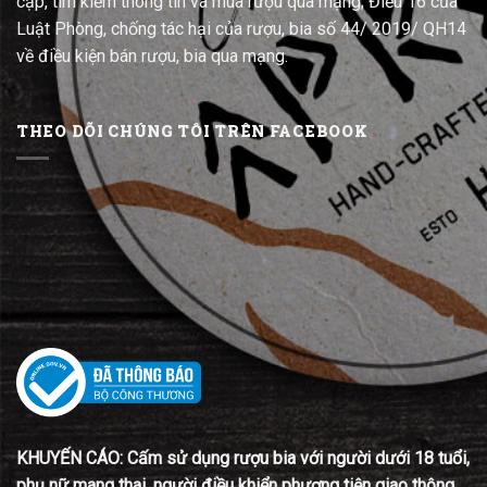
cập, tìm kiếm thông tin và mua rượu qua mạng; Điều 16 của
Luật Phòng, chống tác hại của rượu, bia số 44/ 2019/ QH14
về điều kiện bán rượu, bia qua mạng.
THEO DÕI CHÚNG TÔI TRÊN FACEBOOK
KHUYẾN CÁO: Cấm sử dụng rượu bia với người dưới 18 tuổi,
phụ nữ mang thai, người điều khiển phương tiện giao thông.