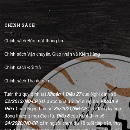
CHÍNH SÁCH
Chính sách Bảo mật thông tin
Chính sách Vận chuyển, Giao nhận và Kiểm hàng
Chính sách Đổi trả
Chính sách Thanh toán
Tuân thủ quy định tại
Khoản 1 Điều 27
của Nghị định số
52/2013/NĐ-CP
(Đã được sửa đổi bổ sung bởi
Khoản 9
Điều 1
của Nghị định số
85/2021/NĐ-CP
) về đăng ký hoạt
động thương mại điện tử;
Điều 6
của Nghị định số
24/2020/NĐ-CP
cấm người chưa đủ 18 tuổi tiếp cận, truy