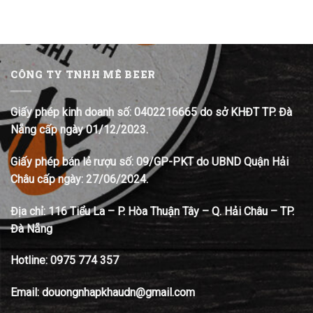
CÔNG TY TNHH MÊ BEER
Giấy phép kinh doanh số: 0402216665 do sở KHĐT TP. Đà
Nẵng cấp ngày 01/12/2023.
Giấy phép bán lẻ rượu số: 09/GP-PKT do UBND Quận Hải
Châu cấp ngày: 27/06/2024.
Địa chỉ:
116 Tiểu La – P. Hòa Thuận Tây – Q. Hải Châu – TP.
Đà Nẵng
Hotline:
0975 774 357
Email: douongnhapkhaudn@gmail.com