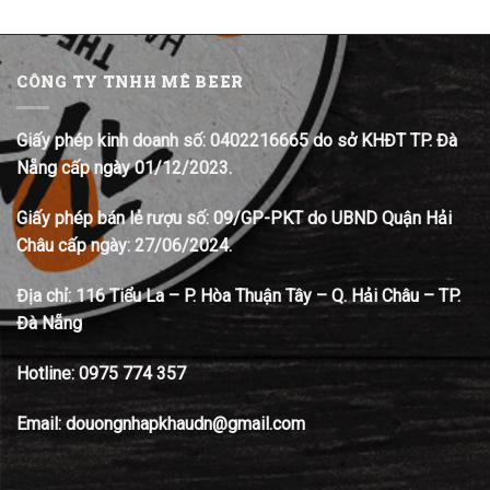
CÔNG TY TNHH MÊ BEER
Giấy phép kinh doanh số: 0402216665 do sở KHĐT TP. Đà
Nẵng cấp ngày 01/12/2023.
Giấy phép bán lẻ rượu số: 09/GP-PKT do UBND Quận Hải
Châu cấp ngày: 27/06/2024.
Địa chỉ:
116 Tiểu La – P. Hòa Thuận Tây – Q. Hải Châu – TP.
Đà Nẵng
Hotline:
0975 774 357
Email: douongnhapkhaudn@gmail.com