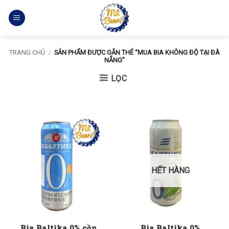
Bỏ
qua
nội
dung
TRANG CHỦ
/
SẢN PHẨM ĐƯỢC GẮN THẺ “MUA BIA KHÔNG ĐỘ TẠI ĐÀ
NẴNG”
LỌC
HẾT HÀNG
Bia Baltika 0% cồn
Bia Baltika 0%