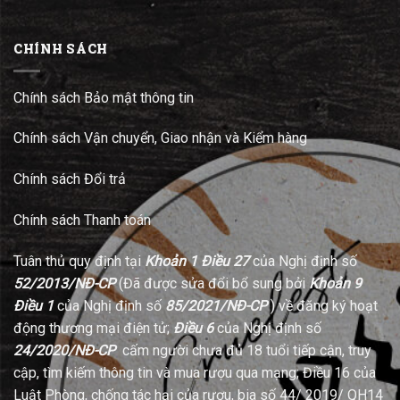
CHÍNH SÁCH
Chính sách Bảo mật thông tin
Chính sách Vận chuyển, Giao nhận và Kiểm hàng
Chính sách Đổi trả
Chính sách Thanh toán
Tuân thủ quy định tại
Khoản 1 Điều 27
của Nghị định số
52/2013/NĐ-CP
(Đã được sửa đổi bổ sung bởi
Khoản 9
Điều 1
của Nghị định số
85/2021/NĐ-CP
) về đăng ký hoạt
động thương mại điện tử;
Điều 6
của Nghị định số
24/2020/NĐ-CP
cấm người chưa đủ 18 tuổi tiếp cận, truy
cập, tìm kiếm thông tin và mua rượu qua mạng; Điều 16 của
Luật Phòng, chống tác hại của rượu, bia số 44/ 2019/ QH14