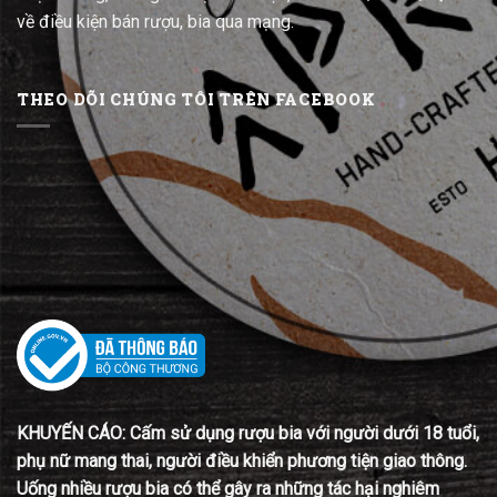
về điều kiện bán rượu, bia qua mạng.
THEO DÕI CHÚNG TÔI TRÊN FACEBOOK
KHUYẾN CÁO: Cấm sử dụng rượu bia với người dưới 18 tuổi,
phụ nữ mang thai, người điều khiển phương tiện giao thông.
Uống nhiều rượu bia có thể gây ra những tác hại nghiêm