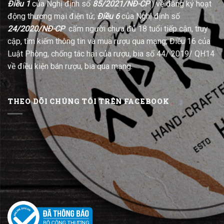
Điều 1
của Nghị định số
85/2021/NĐ-CP
) về đăng ký hoạt
động thương mại điện tử;
Điều 6
của Nghị định số
24/2020/NĐ-CP
cấm người chưa đủ 18 tuổi tiếp cận, truy
cập, tìm kiếm thông tin và mua rượu qua mạng; Điều 16 của
Luật Phòng, chống tác hại của rượu, bia số 44/ 2019/ QH14
về điều kiện bán rượu, bia qua mạng.
THEO DÕI CHÚNG TÔI TRÊN FACEBOOK