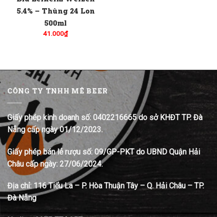
5.4% – Thùng 24 Lon
500ml
41.000
₫
CÔNG TY TNHH MÊ BEER
Giấy phép kinh doanh số: 0402216665 do sở KHĐT TP. Đà
Nẵng cấp ngày 01/12/2023.
Giấy phép bán lẻ rượu số: 09/GP-PKT do UBND Quận Hải
Châu cấp ngày: 27/06/2024.
Địa chỉ:
116 Tiểu La – P. Hòa Thuận Tây – Q. Hải Châu – TP.
Đà Nẵng