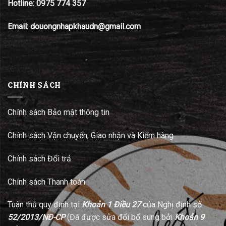
Hotline:
0975 774 357
Email: douongnhapkhaudn@gmail.com
CHÍNH SÁCH
Chính sách Bảo mật thông tin
Chính sách Vận chuyển, Giao nhận và Kiểm hàng
Chính sách Đổi trả
Chính sách Thanh toán
Tuân thủ quy định tại
Khoản 1 Điều 27
của Nghị định số
52/2013/NĐ-CP
(Đã được sửa đổi bổ sung bởi
Khoản 9