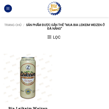
Bỏ
qua
nội
dung
TRANG CHỦ
/
SẢN PHẨM ĐƯỢC GẮN THẺ “MUA BIA LEIKEIM WEIZEN Ở
ĐÀ NẴNG”
LỌC
Bia Leikeim Weizen