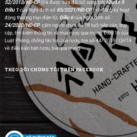
52/2013/NĐ-CP
(Đã được sửa đổi bổ sung bởi
Khoản 9
Điều 1
của Nghị định số
85/2021/NĐ-CP
) về đăng ký hoạt
động thương mại điện tử;
Điều 6
của Nghị định số
24/2020/NĐ-CP
cấm người chưa đủ 18 tuổi tiếp cận, truy
cập, tìm kiếm thông tin và mua rượu qua mạng; Điều 16 của
Luật Phòng, chống tác hại của rượu, bia số 44/ 2019/ QH14
về điều kiện bán rượu, bia qua mạng.
THEO DÕI CHÚNG TÔI TRÊN FACEBOOK