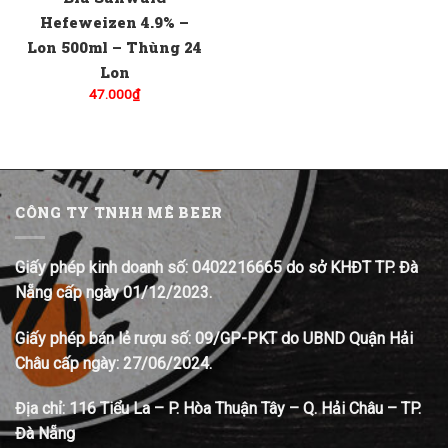
Hefeweizen 4.9% –
Lon 500ml – Thùng 24
Lon
47.000
₫
CÔNG TY TNHH MÊ BEER
Giấy phép kinh doanh số: 0402216665 do sở KHĐT TP. Đà
Nẵng cấp ngày 01/12/2023.
Giấy phép bán lẻ rượu số: 09/GP-PKT do UBND Quận Hải
Châu cấp ngày: 27/06/2024.
Địa chỉ:
116 Tiểu La – P. Hòa Thuận Tây – Q. Hải Châu – TP.
Đà Nẵng