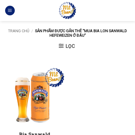
Bỏ
qua
nội
dung
TRANG CHỦ
/
SẢN PHẨM ĐƯỢC GẮN THẺ “MUA BIA LON SANWALD
HEFEWEIZEN Ở ĐÂU”
LỌC
Bia Sanwald