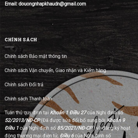
Email: douongnhapkhaudn@gmail.com
CHÍNH SÁCH
Chính sách Bảo mật thông tin
Chính sách Vận chuyển, Giao nhận và Kiểm hàng
Chính sách Đổi trả
Chính sách Thanh toán
Tuân thủ quy định tại
Khoản 1 Điều 27
của Nghị định số
52/2013/NĐ-CP
(Đã được sửa đổi bổ sung bởi
Khoản 9
Điều 1
của Nghị định số
85/2021/NĐ-CP
) về đăng ký hoạt
động thương mại điện tử;
Điều 6
của Nghị định số