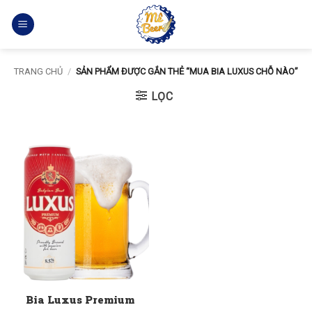
Bỏ
qua
nội
dung
TRANG CHỦ
/
SẢN PHẨM ĐƯỢC GẮN THẺ “MUA BIA LUXUS CHỖ NÀO”
LỌC
Bia Luxus Premium