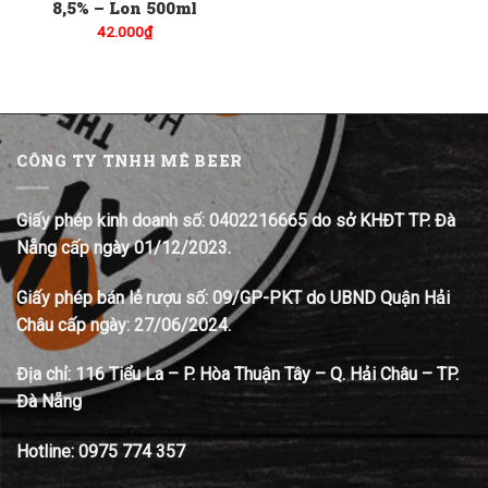
8,5% – Lon 500ml
42.000
₫
CÔNG TY TNHH MÊ BEER
Giấy phép kinh doanh số: 0402216665 do sở KHĐT TP. Đà
Nẵng cấp ngày 01/12/2023.
Giấy phép bán lẻ rượu số: 09/GP-PKT do UBND Quận Hải
Châu cấp ngày: 27/06/2024.
Địa chỉ:
116 Tiểu La – P. Hòa Thuận Tây – Q. Hải Châu – TP.
Đà Nẵng
Hotline:
0975 774 357