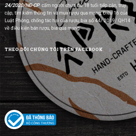
24/2020/NĐ-CP
cấm người chưa đủ 18 tuổi tiếp cận, truy
cập, tìm kiếm thông tin và mua rượu qua mạng; Điều 16 của
Luật Phòng, chống tác hại của rượu, bia số 44/ 2019/ QH14
về điều kiện bán rượu, bia qua mạng.
THEO DÕI CHÚNG TÔI TRÊN FACEBOOK