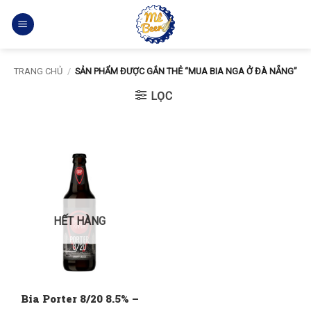
Bỏ
qua
nội
dung
TRANG CHỦ
/
SẢN PHẨM ĐƯỢC GẮN THẺ “MUA BIA NGA Ở ĐÀ NẴNG”
LỌC
HẾT HÀNG
Bia Porter 8/20 8.5% –