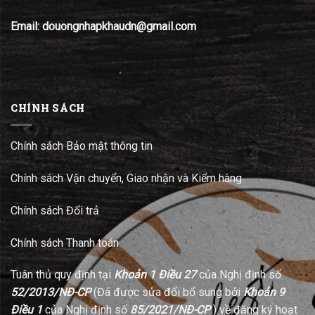
Email: douongnhapkhaudn@gmail.com
CHÍNH SÁCH
Chính sách Bảo mật thông tin
Chính sách Vận chuyển, Giao nhận và Kiểm hàng
Chính sách Đổi trả
Chính sách Thanh toán
Tuân thủ quy định tại
Khoản 1 Điều 27
của Nghị định số
52/2013/NĐ-CP
(Đã được sửa đổi bổ sung bởi
Khoản 9
Điều 1
của Nghị định số
85/2021/NĐ-CP
) về đăng ký hoạt