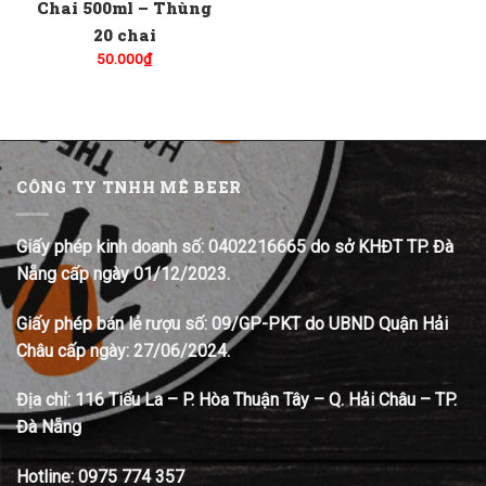
Chai 500ml – Thùng
20 chai
50.000
₫
CÔNG TY TNHH MÊ BEER
Giấy phép kinh doanh số: 0402216665 do sở KHĐT TP. Đà
Nẵng cấp ngày 01/12/2023.
Giấy phép bán lẻ rượu số: 09/GP-PKT do UBND Quận Hải
Châu cấp ngày: 27/06/2024.
Địa chỉ:
116 Tiểu La – P. Hòa Thuận Tây – Q. Hải Châu – TP.
Đà Nẵng
Hotline:
0975 774 357