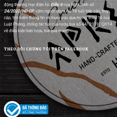
động thương mại điện tử;
Điều 6
của Nghị định số
24/2020/NĐ-CP
cấm người chưa đủ 18 tuổi tiếp cận, truy
cập, tìm kiếm thông tin và mua rượu qua mạng; Điều 16 của
Luật Phòng, chống tác hại của rượu, bia số 44/ 2019/ QH14
về điều kiện bán rượu, bia qua mạng.
THEO DÕI CHÚNG TÔI TRÊN FACEBOOK