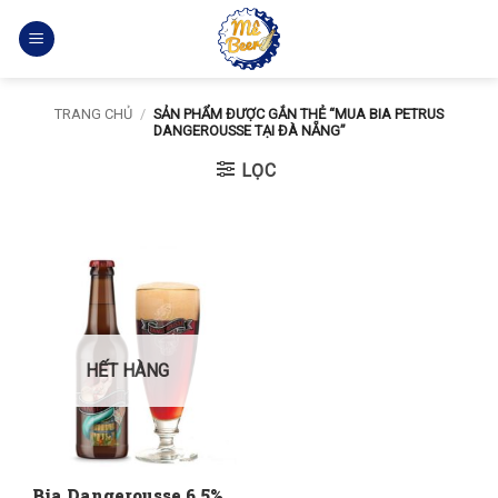
Bỏ
qua
nội
dung
TRANG CHỦ
/
SẢN PHẨM ĐƯỢC GẮN THẺ “MUA BIA PETRUS
DANGEROUSSE TẠI ĐÀ NẴNG”
LỌC
HẾT HÀNG
Bia Dangerousse 6.5%