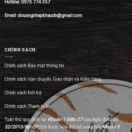
Hotline:
0975 774 357
Email: douongnhapkhaudn@gmail.com
CHÍNH SÁCH
Chính sách Bảo mật thông tin
Chính sách Vận chuyển, Giao nhận và Kiểm hàng
Chính sách Đổi trả
Chính sách Thanh toán
Tuân thủ quy định tại
Khoản 1 Điều 27
của Nghị định số
52/2013/NĐ-CP
(Đã được sửa đổi bổ sung bởi
Khoản 9