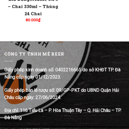
– Chai 330ml – Thùng
24 Chai
80.000
₫
CÔNG TY TNHH MÊ BEER
Giấy phép kinh doanh số: 0402216665 do sở KHĐT TP. Đà
Nẵng cấp ngày 01/12/2023.
Giấy phép bán lẻ rượu số: 09/GP-PKT do UBND Quận Hải
Châu cấp ngày: 27/06/2024.
Địa chỉ:
116 Tiểu La – P. Hòa Thuận Tây – Q. Hải Châu – TP.
Đà Nẵng