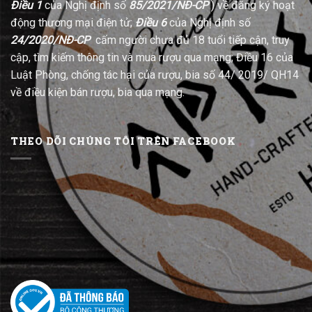
Điều 1
của Nghị định số
85/2021/NĐ-CP
) về đăng ký hoạt
động thương mại điện tử;
Điều 6
của Nghị định số
24/2020/NĐ-CP
cấm người chưa đủ 18 tuổi tiếp cận, truy
cập, tìm kiếm thông tin và mua rượu qua mạng; Điều 16 của
Luật Phòng, chống tác hại của rượu, bia số 44/ 2019/ QH14
về điều kiện bán rượu, bia qua mạng.
THEO DÕI CHÚNG TÔI TRÊN FACEBOOK