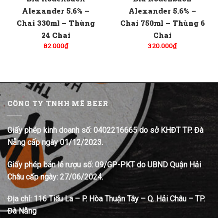
Alexander 5.6% –
Alexander 5.6% –
Chai 330ml – Thùng
Chai 750ml – Thùng 6
24 Chai
Chai
82.000
₫
320.000
₫
CÔNG TY TNHH MÊ BEER
Giấy phép kinh doanh số: 0402216665 do sở KHĐT TP. Đà
Nẵng cấp ngày 01/12/2023.
Giấy phép bán lẻ rượu số: 09/GP-PKT do UBND Quận Hải
Châu cấp ngày: 27/06/2024.
Địa chỉ:
116 Tiểu La – P. Hòa Thuận Tây – Q. Hải Châu – TP.
Đà Nẵng