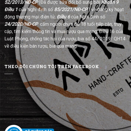
52/2013/NĐ-CP
(Đã được sửa đổi bổ sung bởi
Khoản 9
Điều 1
của Nghị định số
85/2021/NĐ-CP
) về đăng ký hoạt
động thương mại điện tử;
Điều 6
của Nghị định số
24/2020/NĐ-CP
cấm người chưa đủ 18 tuổi tiếp cận, truy
cập, tìm kiếm thông tin và mua rượu qua mạng; Điều 16 của
Luật Phòng, chống tác hại của rượu, bia số 44/ 2019/ QH14
về điều kiện bán rượu, bia qua mạng.
THEO DÕI CHÚNG TÔI TRÊN FACEBOOK