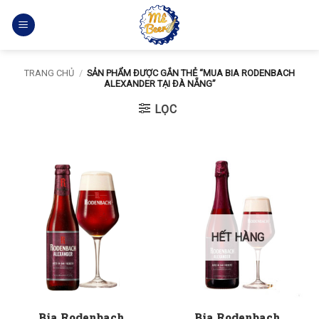
Bỏ
qua
nội
dung
TRANG CHỦ
/
SẢN PHẨM ĐƯỢC GẮN THẺ “MUA BIA RODENBACH
ALEXANDER TẠI ĐÀ NẴNG”
LỌC
HẾT HÀNG
Bia Rodenbach
Bia Rodenbach