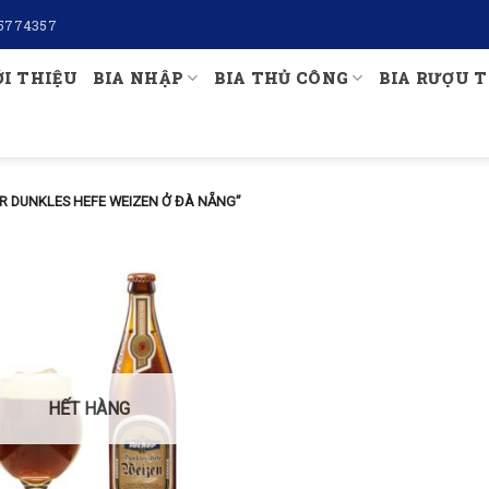
5774357
ỚI THIỆU
BIA NHẬP
BIA THỦ CÔNG
BIA RƯỢU T
R DUNKLES HEFE WEIZEN Ở ĐÀ NẴNG”
HẾT HÀNG