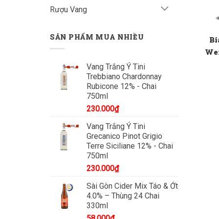
Rượu Vang
SẢN PHẨM MUA NHIỀU
Bi
Wei
Vang Trắng Ý Tini
Trebbiano Chardonnay
Rubicone 12% - Chai
750ml
230.000
₫
Vang Trắng Ý Tini
Grecanico Pinot Grigio
Terre Siciliane 12% - Chai
750ml
230.000
₫
Sài Gòn Cider Mix Táo & Ớt
4.0% – Thùng 24 Chai
330ml
58.000
₫