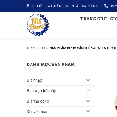
Bỏ
116 TIỂU LA QUẬN HẢI CHÂU ĐÀ NẴNG
097
qua
nội
TRANG CHỦ
GI
dung
TRANG CHỦ
/
SẢN PHẨM ĐƯỢC GẮN THẺ “MUA BIA TUCHE
DANH MỤC SẢN PHẨM
Bia nhập
Bia rượu trái cây
Bia thủ công
Khuyến mãi