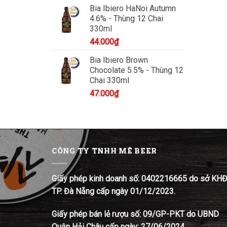
Bia Ibiero HaNoi Autumn
4.6% - Thùng 12 Chai
330ml
44.000
₫
Bia Ibiero Brown
Chocolate 5.5% - Thùng 12
Chai 330ml
47.000
₫
CÔNG TY TNHH MÊ BEER
Giấy phép kinh doanh số: 0402216665 do sở KH
TP. Đà Nẵng cấp ngày 01/12/2023.
Giấy phép bán lẻ rượu số: 09/GP-PKT do UBND
Quận Hải Châu cấp ngày: 27/06/2024.