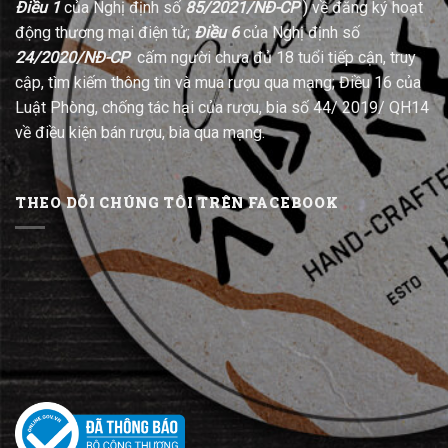
Điều 1
của Nghị định số
85/2021/NĐ-CP
) về đăng ký hoạt
động thương mại điện tử;
Điều 6
của Nghị định số
24/2020/NĐ-CP
cấm người chưa đủ 18 tuổi tiếp cận, truy
cập, tìm kiếm thông tin và mua rượu qua mạng; Điều 16 của
Luật Phòng, chống tác hại của rượu, bia số 44/ 2019/ QH14
về điều kiện bán rượu, bia qua mạng.
THEO DÕI CHÚNG TÔI TRÊN FACEBOOK