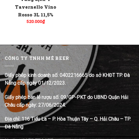
Tavernello Vino
Rosso 3L 11,5%
520.000
₫
CÔNG TY TNHH MÊ BEER
Giấy phép kinh doanh số: 0402216665 do sở KHĐT TP. Đà
Nẵng cấp ngày 01/12/2023.
Giấy phép bán lẻ rượu số: 09/GP-PKT do UBND Quận Hải
Châu cấp ngày: 27/06/2024.
Địa chỉ:
116 Tiểu La – P. Hòa Thuận Tây – Q. Hải Châu – TP.
Đà Nẵng