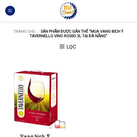
Bỏ
qua
nội
dung
TRANG CHỦ
/
SẢN PHẨM ĐƯỢC GẮN THẺ “MUA VANG BỊCH Ý
TAVERNELLO VINO ROSSO 3L TẠI ĐÀ NẴNG”
LỌC
Vang bịch Ý