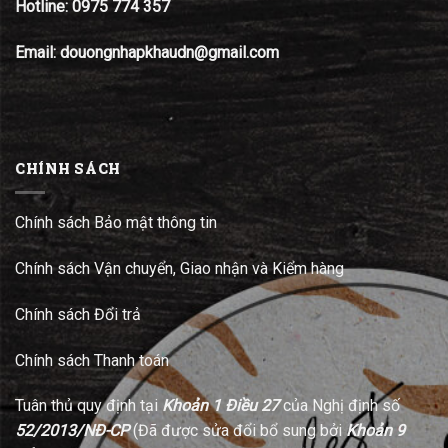
Hotline:
0975 774 357
Email: douongnhapkhaudn@gmail.com
CHÍNH SÁCH
Chính sách Bảo mật thông tin
Chính sách Vận chuyển, Giao nhận và Kiểm hàng
Chính sách Đổi trả
Chính sách Thanh toán
Tuân thủ quy định tại
Khoản 1 Điều 27
của Nghị định số
52/2013/NĐ-CP
(Đã được sửa đổi bổ sung bởi
Khoản 9