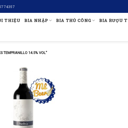
5774357
ỚI THIỆU
BIA NHẬP
BIA THỦ CÔNG
BIA RƯỢU T
S TEMPRANILLO 14.5% VOL”