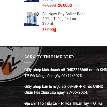
Giá
Giá
40.000
₫
28.000
₫
gốc
hiện
Bia Ngày Day Chiller Beer
là:
tại
4.7% - Thùng 24 Lon
40.000₫.
là:
330ml
28.000₫.
23.000
₫
CÔNG TY TNHH MÊ BEER
Giấy phép kinh doanh số: 0402216665 do sở KH
TP. Đà Nẵng cấp ngày 01/12/2023.
Giấy phép bán lẻ rượu số: 09/GP-PKT do UBND
Quận Hải Châu cấp ngày: 27/06/2024.
Địa chỉ:
116 Tiểu La – P. Hòa Thuận Tây – Q. Hải