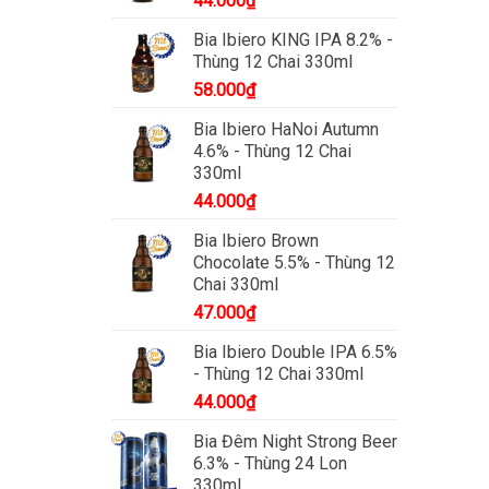
44.000
₫
Bia Ibiero KING IPA 8.2% -
Thùng 12 Chai 330ml
58.000
₫
Bia Ibiero HaNoi Autumn
4.6% - Thùng 12 Chai
330ml
44.000
₫
Bia Ibiero Brown
Chocolate 5.5% - Thùng 12
Chai 330ml
47.000
₫
Bia Ibiero Double IPA 6.5%
- Thùng 12 Chai 330ml
44.000
₫
Bia Đêm Night Strong Beer
6.3% - Thùng 24 Lon
330ml