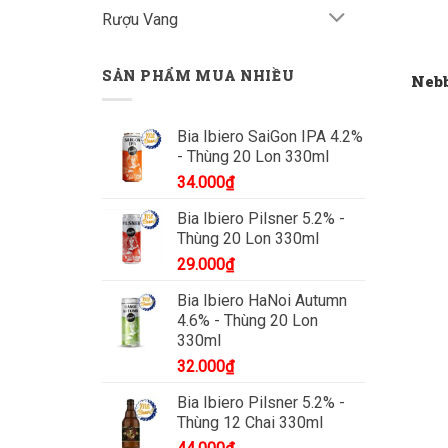
Rượu Vang
SẢN PHẨM MUA NHIỀU
Nebb
Bia Ibiero SaiGon IPA 4.2%
- Thùng 20 Lon 330ml
34.000
₫
Bia Ibiero Pilsner 5.2% -
Thùng 20 Lon 330ml
29.000
₫
Bia Ibiero HaNoi Autumn
4.6% - Thùng 20 Lon
330ml
32.000
₫
Bia Ibiero Pilsner 5.2% -
Thùng 12 Chai 330ml