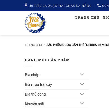
Bỏ
116 TIỂU LA QUẬN HẢI CHÂU ĐÀ NẴNG
097
qua
nội
TRANG CHỦ
GI
dung
TRANG CHỦ
/
SẢN PHẨM ĐƯỢC GẮN THẺ “NEBBIA 16 MESE
DANH MỤC SẢN PHẨM
Bia nhập
Bia rượu trái cây
Bia thủ công
Khuyến mãi