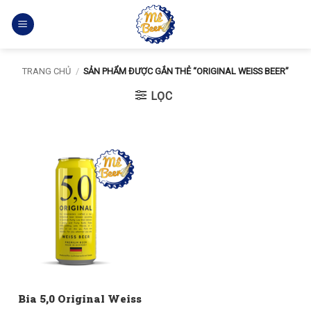
Bỏ
qua
nội
dung
TRANG CHỦ
/
SẢN PHẨM ĐƯỢC GẮN THẺ “ORIGINAL WEISS BEER”
LỌC
Bia 5,0 Original Weiss