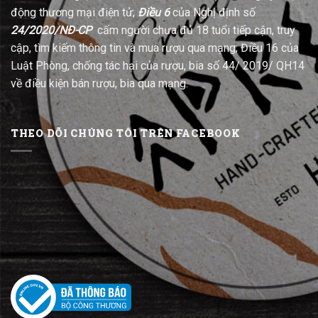
động thương mại điện tử;
Điều 6
của Nghị định số
24/2020/NĐ-CP
cấm người chưa đủ 18 tuổi tiếp cận, truy
cập, tìm kiếm thông tin và mua rượu qua mạng; Điều 16 của
Luật Phòng, chống tác hại của rượu, bia số 44/ 2019/ QH14
về điều kiện bán rượu, bia qua mạng.
THEO DÕI CHÚNG TÔI TRÊN FACEBOOK