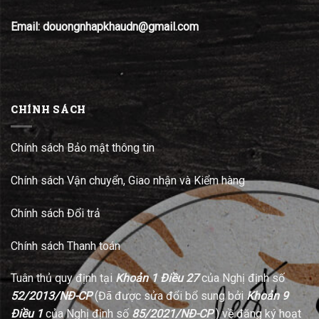
Email: douongnhapkhaudn@gmail.com
CHÍNH SÁCH
Chính sách Bảo mật thông tin
Chính sách Vận chuyển, Giao nhận và Kiểm hàng
Chính sách Đổi trả
Chính sách Thanh toán
Tuân thủ quy định tại
Khoản 1 Điều 27
của Nghị định số
52/2013/NĐ-CP
(Đã được sửa đổi bổ sung bởi
Khoản 9
Điều 1
của Nghị định số
85/2021/NĐ-CP
) về đăng ký hoạt