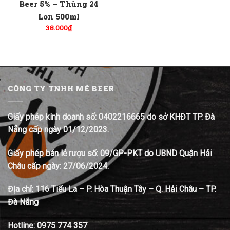
Beer 5% – Thùng 24
Lon 500ml
38.000
₫
CÔNG TY TNHH MÊ BEER
Giấy phép kinh doanh số: 0402216665 do sở KHĐT TP. Đà
Nẵng cấp ngày 01/12/2023.
Giấy phép bán lẻ rượu số: 09/GP-PKT do UBND Quận Hải
Châu cấp ngày: 27/06/2024.
Địa chỉ:
116 Tiểu La – P. Hòa Thuận Tây – Q. Hải Châu – TP.
Đà Nẵng
Hotline:
0975 774 357