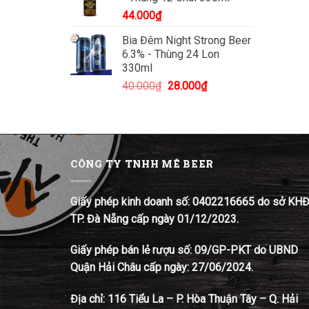
44.000
₫
Bia Đêm Night Strong Beer
6.3% - Thùng 24 Lon
330ml
Giá
Giá
40.000
₫
28.000
₫
gốc
hiện
là:
tại
40.000₫.
là:
28.000₫.
CÔNG TY TNHH MÊ BEER
Giấy phép kinh doanh số: 0402216665 do sở KH
TP. Đà Nẵng cấp ngày 01/12/2023.
Giấy phép bán lẻ rượu số: 09/GP-PKT do UBND
Quận Hải Châu cấp ngày: 27/06/2024.
Địa chỉ:
116 Tiểu La – P. Hòa Thuận Tây – Q. Hải