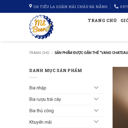
Bỏ
116 TIỂU LA QUẬN HẢI CHÂU ĐÀ NẴNG
097
qua
nội
TRANG CHỦ
GI
dung
TRANG CHỦ
/
SẢN PHẨM ĐƯỢC GẮN THẺ “VANG CHATEAU
DANH MỤC SẢN PHẨM
Bia nhập
Bia rượu trái cây
Bia thủ công
Khuyến mãi