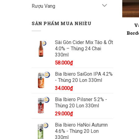
Rượu Vang
SẢN PHẨM MUA NHIỀU
V
Bord
Sài Gòn Cider Mix Táo & Ớt
4.0% – Thùng 24 Chai
330ml
58.000
₫
Bia Ibiero SaiGon IPA 4.2%
- Thùng 20 Lon 330ml
34.000
₫
Bia Ibiero Pilsner 5.2% -
Thùng 20 Lon 330ml
29.000
₫
Bia Ibiero HaNoi Autumn
4.6% - Thùng 20 Lon
330ml