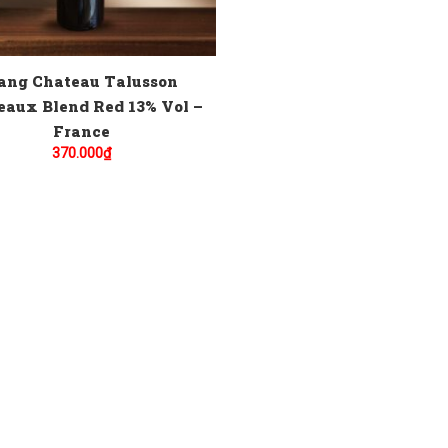
ang Chateau Talusson
eaux Blend Red 13% Vol –
France
370.000
₫