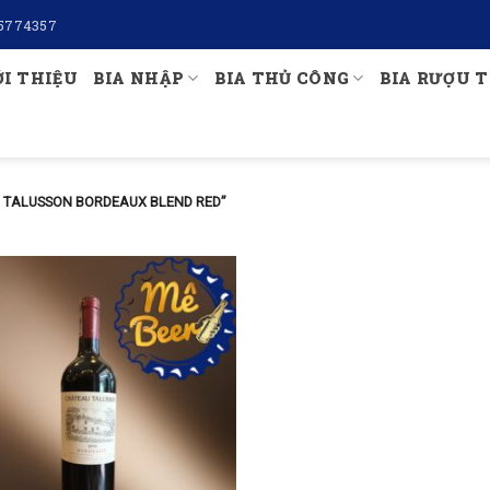
5774357
ỚI THIỆU
BIA NHẬP
BIA THỦ CÔNG
BIA RƯỢU T
 TALUSSON BORDEAUX BLEND RED”