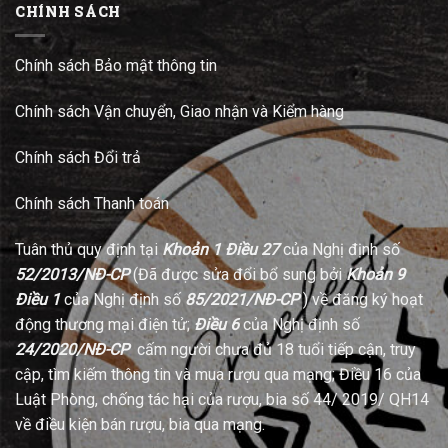
CHÍNH SÁCH
Chính sách Bảo mật thông tin
Chính sách Vận chuyển, Giao nhận và Kiểm hàng
Chính sách Đổi trả
Chính sách Thanh toán
Tuân thủ quy định tại
Khoản 1 Điều 27
của Nghị định số
52/2013/NĐ-CP
(Đã được sửa đổi bổ sung bởi
Khoản 9
Điều 1
của Nghị định số
85/2021/NĐ-CP
) về đăng ký hoạt
động thương mại điện tử;
Điều 6
của Nghị định số
24/2020/NĐ-CP
cấm người chưa đủ 18 tuổi tiếp cận, truy
cập, tìm kiếm thông tin và mua rượu qua mạng; Điều 16 của
Luật Phòng, chống tác hại của rượu, bia số 44/ 2019/ QH14
về điều kiện bán rượu, bia qua mạng.