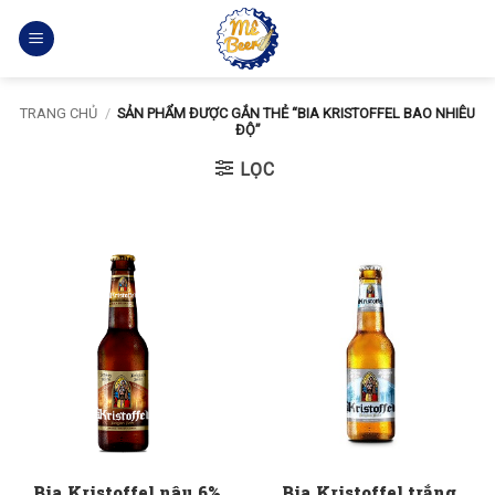
Bỏ
qua
nội
dung
TRANG CHỦ
/
SẢN PHẨM ĐƯỢC GẮN THẺ “BIA KRISTOFFEL BAO NHIÊU
ĐỘ”
LỌC
Bia Kristoffel nâu 6%
Bia Kristoffel trắng