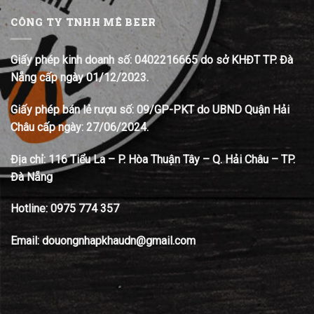
CÔNG TY TNHH MÊ BEER
Giấy phép kinh doanh số: 0402216665 do sở KHĐT TP. Đà
Nẵng cấp ngày 01/12/2023.
Giấy phép bán lẻ rượu số: 09/GP-PKT do UBND Quận Hải
Châu cấp ngày: 27/06/2024.
Địa chỉ:
116 Tiểu La – P. Hòa Thuận Tây – Q. Hải Châu – TP.
Đà Nẵng
Hotline:
0975 774 357
Email: douongnhapkhaudn@gmail.com