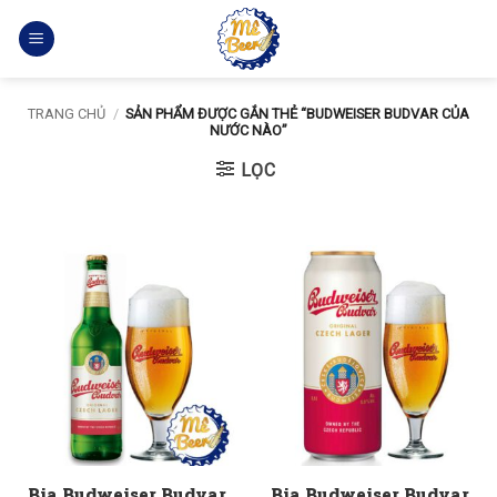
Bỏ
qua
nội
dung
TRANG CHỦ
/
SẢN PHẨM ĐƯỢC GẮN THẺ “BUDWEISER BUDVAR CỦA
NƯỚC NÀO”
LỌC
Bia Budweiser Budvar
Bia Budweiser Budvar