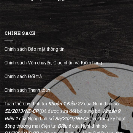
CHÍNH SÁCH
Chính sách Bảo mật thông tin
Chính sách Vận chuyển, Giao nhận và Kiểm hàng
Chính sách Đổi trả
Chính sách Thanh toán
Tuân thủ quy định tại
Khoản 1 Điều 27
của Nghị định số
52/2013/NĐ-CP
(Đã được sửa đổi bổ sung bởi
Khoản 9
Điều 1
của Nghị định số
85/2021/NĐ-CP
) về đăng ký hoạt
động thương mại điện tử;
Điều 6
của Nghị định số