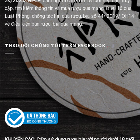
24/2020/NĐ-CP
cấm người chưa đủ 18 tuổi tiếp cận, truy
cập, tìm kiếm thông tin và mua rượu qua mạng; Điều 16 của
Luật Phòng, chống tác hại của rượu, bia số 44/ 2019/ QH14
về điều kiện bán rượu, bia qua mạng.
THEO DÕI CHÚNG TÔI TRÊN FACEBOOK
KHUYẾN CÁO: Cấm sử dụng rượu bia với người dưới 18 tuổi,