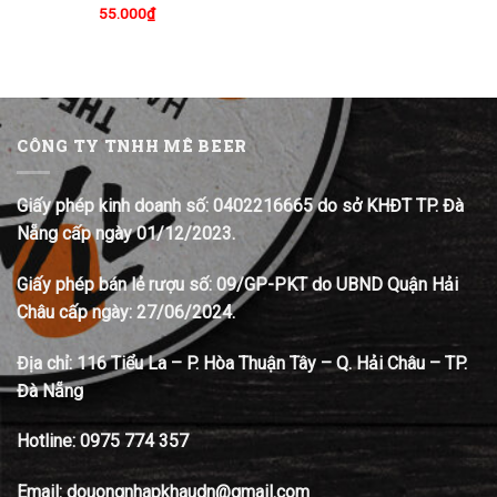
55.000
₫
CÔNG TY TNHH MÊ BEER
Giấy phép kinh doanh số: 0402216665 do sở KHĐT TP. Đà
Nẵng cấp ngày 01/12/2023.
Giấy phép bán lẻ rượu số: 09/GP-PKT do UBND Quận Hải
Châu cấp ngày: 27/06/2024.
Địa chỉ:
116 Tiểu La – P. Hòa Thuận Tây – Q. Hải Châu – TP.
Đà Nẵng
Hotline:
0975 774 357
Email: douongnhapkhaudn@gmail.com