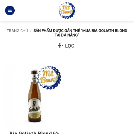
Bỏ
qua
nội
dung
TRANG CHỦ
/
SẢN PHẨM ĐƯỢC GẮN THẺ “MUA BIA GOLIATH BLOND
TẠI ĐÀ NẴNG”
LỌC
Bia Goliath Blond 6%