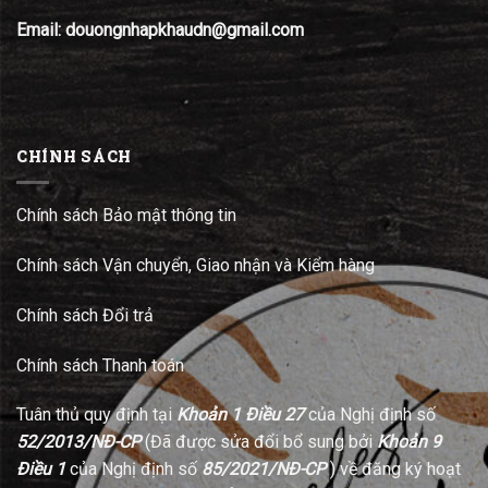
Email: douongnhapkhaudn@gmail.com
CHÍNH SÁCH
Chính sách Bảo mật thông tin
Chính sách Vận chuyển, Giao nhận và Kiểm hàng
Chính sách Đổi trả
Chính sách Thanh toán
Tuân thủ quy định tại
Khoản 1 Điều 27
của Nghị định số
52/2013/NĐ-CP
(Đã được sửa đổi bổ sung bởi
Khoản 9
Điều 1
của Nghị định số
85/2021/NĐ-CP
) về đăng ký hoạt