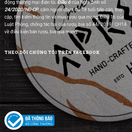
động thương mại điện tử;
Điều 6
của Nghị định số
24/2020/NĐ-CP
cấm người chưa đủ 18 tuổi tiếp cận, truy
cập, tìm kiếm thông tin và mua rượu qua mạng; Điều 16 của
Luật Phòng, chống tác hại của rượu, bia số 44/ 2019/ QH14
về điều kiện bán rượu, bia qua mạng.
THEO DÕI CHÚNG TÔI TRÊN FACEBOOK