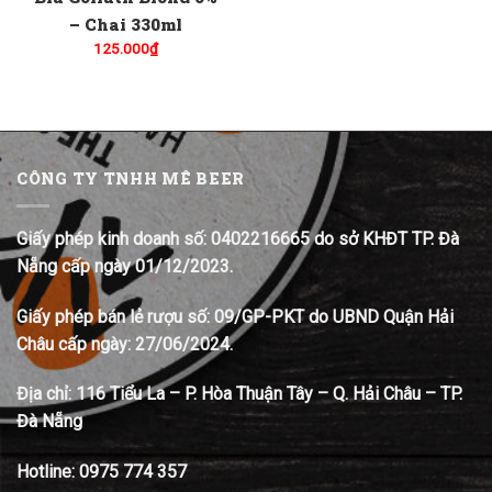
– Chai 330ml
125.000
₫
CÔNG TY TNHH MÊ BEER
Giấy phép kinh doanh số: 0402216665 do sở KHĐT TP. Đà
Nẵng cấp ngày 01/12/2023.
Giấy phép bán lẻ rượu số: 09/GP-PKT do UBND Quận Hải
Châu cấp ngày: 27/06/2024.
Địa chỉ:
116 Tiểu La – P. Hòa Thuận Tây – Q. Hải Châu – TP.
Đà Nẵng
Hotline:
0975 774 357